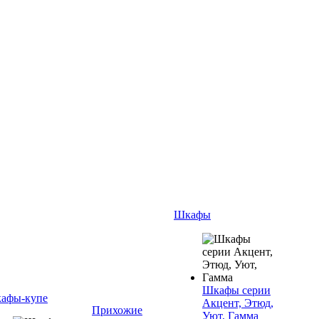
Шкафы
Шкафы серии
афы-купе
Акцент, Этюд,
Прихожие
Уют, Гамма