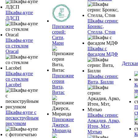
Шкафы-купе
ЛДСП
Шкафы серии:
Прихожие
Бронкс,
серий:
Стелла, Стив
Сити,
Шкафы-купе
Мари
со стеклом
Шкафы с
Oracal
фасадом МДФ
Детска
Шкафы-купе
Прихожие
Шкафы серии:
со стеклом
серии
Вита, Билли
Lacobel
К
Вита,
м
Витас
П
Шкафы-купе с
с
Шкафы серии:
пескоструйным
Прихожие
Аркадия, Арко,
рисунком
Джерси,
Итен, Мэт,
Миранда
Мэтью
К