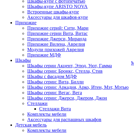
Шкафы-купе с фотопечатью
Шкафы-купе ARISTO NOVA
Встроенные шкафы-купе
Аксессуары для шкафов-купе
Прихожие
Прихожие серий: Сити, Мари
Прихожие серии Вита, Витас
Прихожие Джерси, Миранда
Прихожие Вилена, Аврелия
Модули прихожей Аврелия
Прихожие МДФ
Шкафы
М
Шкафы серии Акцент, Этюд, Уют, Гамма
Шкафы серии: Бронкс, Стелла, Стив
Шкафы с фасадом МДФ
Шкафы серии: Вита, Билли
Шкафы серии: Аркадия, Арко, Итен, Мэт, Мэтью
Шкафы серии: Вегас, Вега
Шкафы серии: Джерси, Джером, Джон
Стеллажи
Стеллажи Вита
Комплекты мебели
Аксессуары для распашных шкафов
Детская мебель
Комплекты мебели