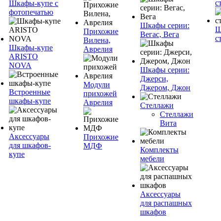
с
Шкафы-купе с
фотопечатью
Шкафы серии:
Ш
Прихожие
Вегас, Вега
с
Вилена,
Шкафы-купе
Аврелия
ARISTO
NOVA
Шкафы серии:
Джерси,
Модули
Джером, Джон
Встроенные
прихожей
шкафы-купе
Аврелия
Стеллажи
Стеллажи
Вита
Аксессуары
Прихожие
для шкафов-
МДФ
Комплекты
купе
мебели
Аксессуары
для распашных
шкафов