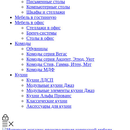
Письменные столы
Компьютерные столы
Шкафы и стеллажи
Мебель в гостинную
Мебель в офис
Стеллажи в офис
Бренч-системы
Столы в офис
Комоды
Обувницы
Комоды серия Вегас
Комоды серия Акцент, Этюд, Уют
Комоды Стив, Гамма, Итен, Мэт
Комоды МДФ
Кухни
Кухни ЛДСП
Модульные кухни Джаз
Модульные элементы кухни Джаз
Кухни Альфа Прованс
Классические кухни
Аксессуары для кухни