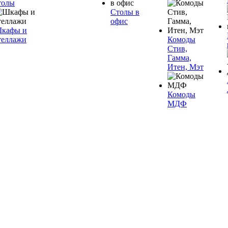
толы
Столы в
офис
кафы и
теллажи
Комоды
Стив,
Гамма,
Итен, Мэт
Комоды
МДФ