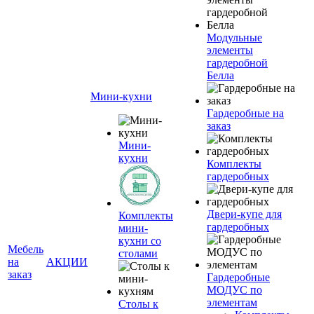
Модульные
элементы
гардеробной
Белла
Мини-кухни
Гардеробные на
заказ
Мини-
кухни
Комплекты
гардеробных
Двери-купе для
Комплекты
гардеробных
мини-
кухни со
Мебель
столами
на
АКЦИИ
заказ
Гардеробные
МОДУС по
элементам
Столы к