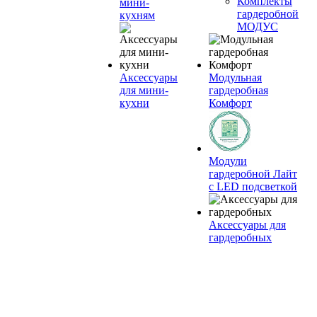
Комплекты
мини-
гардеробной
кухням
МОДУС
Аксессуары
Модульная
для мини-
гардеробная
кухни
Комфорт
Модули
гардеробной Лайт
с LED подсветкой
Аксессуары для
гардеробных