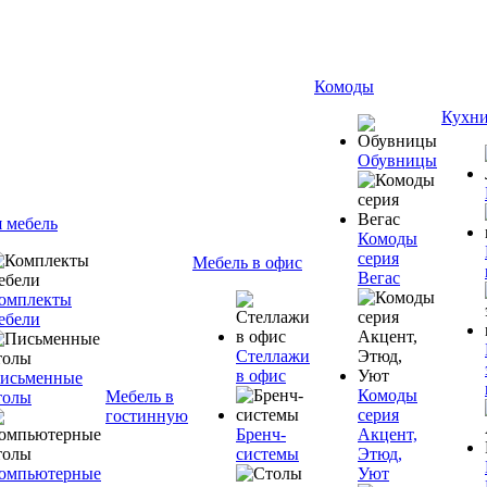
Комоды
Кухн
Обувницы
я мебель
Комоды
серия
Мебель в офис
Вегас
омплекты
ебели
Стеллажи
в офис
исьменные
Комоды
Мебель в
толы
серия
гостинную
Бренч-
Акцент,
системы
Этюд,
омпьютерные
Уют