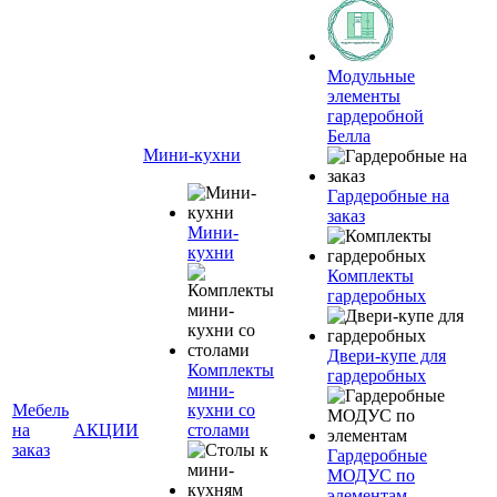
Модульные
элементы
гардеробной
Белла
Мини-кухни
Гардеробные на
заказ
Мини-
кухни
Комплекты
гардеробных
Двери-купе для
Комплекты
гардеробных
мини-
Мебель
кухни со
на
АКЦИИ
столами
заказ
Гардеробные
МОДУС по
элементам