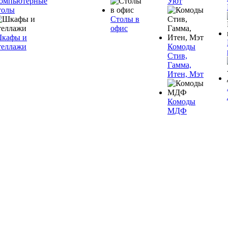
омпьютерные
Уют
толы
Столы в
офис
кафы и
теллажи
Комоды
Стив,
Гамма,
Итен, Мэт
Комоды
МДФ