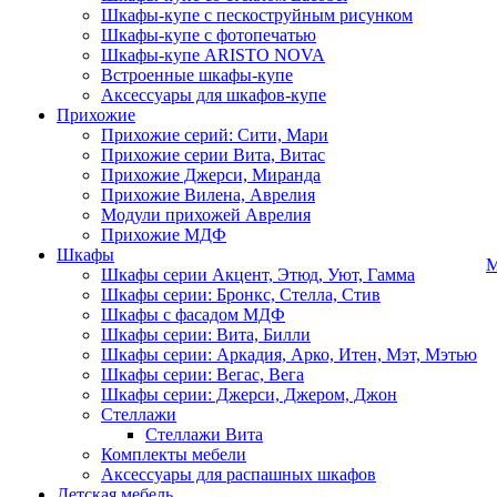
Шкафы-купе с пескоструйным рисунком
Шкафы-купе с фотопечатью
Шкафы-купе ARISTO NOVA
Встроенные шкафы-купе
Аксессуары для шкафов-купе
Прихожие
Прихожие серий: Сити, Мари
Прихожие серии Вита, Витас
Прихожие Джерси, Миранда
Прихожие Вилена, Аврелия
Модули прихожей Аврелия
Прихожие МДФ
Шкафы
М
Шкафы серии Акцент, Этюд, Уют, Гамма
Шкафы серии: Бронкс, Стелла, Стив
Шкафы с фасадом МДФ
Шкафы серии: Вита, Билли
Шкафы серии: Аркадия, Арко, Итен, Мэт, Мэтью
Шкафы серии: Вегас, Вега
Шкафы серии: Джерси, Джером, Джон
Стеллажи
Стеллажи Вита
Комплекты мебели
Аксессуары для распашных шкафов
Детская мебель