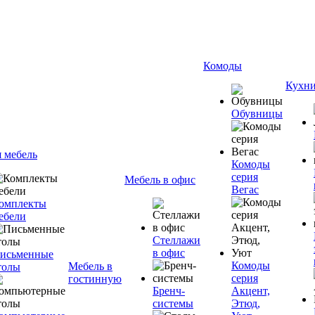
Комоды
Кухн
Обувницы
я мебель
Комоды
серия
Мебель в офис
Вегас
омплекты
ебели
Стеллажи
в офис
исьменные
Комоды
Мебель в
толы
серия
гостинную
Бренч-
Акцент,
системы
Этюд,