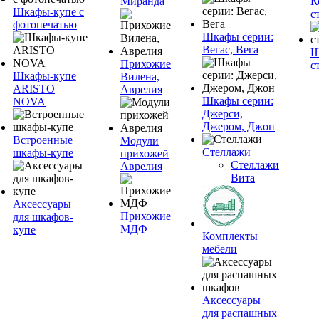
Миранда
К
Шкафы-купе с
с
фотопечатью
Шкафы серии:
Вегас, Вега
Ш
Прихожие
с
Шкафы-купе
Вилена,
ARISTO
Аврелия
Шкафы серии:
NOVA
Джерси,
Джером, Джон
Встроенные
Модули
Стеллажи
шкафы-купе
прихожей
Стеллажи
Аврелия
Вита
Аксессуары
Прихожие
для шкафов-
МДФ
купе
Комплекты
мебели
Аксессуары
для распашных