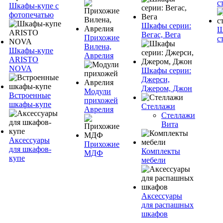
с
Шкафы-купе с
фотопечатью
Шкафы серии:
Ш
Вегас, Вега
Прихожие
с
Вилена,
Шкафы-купе
Аврелия
ARISTO
NOVA
Шкафы серии:
Джерси,
Джером, Джон
Модули
Встроенные
прихожей
шкафы-купе
Стеллажи
Аврелия
Стеллажи
Вита
Аксессуары
Прихожие
для шкафов-
Комплекты
МДФ
купе
мебели
Аксессуары
для распашных
шкафов