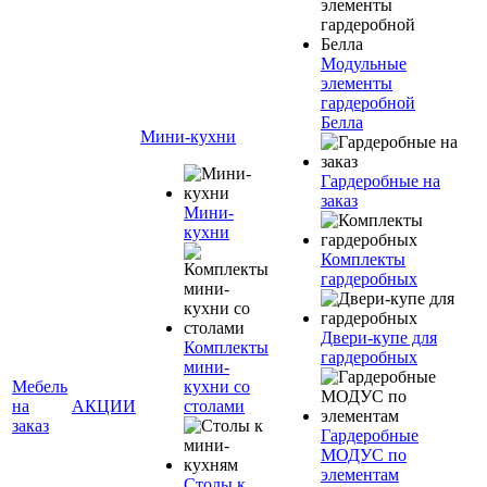
Модульные
элементы
гардеробной
Белла
Мини-кухни
Гардеробные на
заказ
Мини-
кухни
Комплекты
гардеробных
Двери-купе для
Комплекты
гардеробных
мини-
Мебель
кухни со
на
АКЦИИ
столами
заказ
Гардеробные
МОДУС по
элементам
Столы к