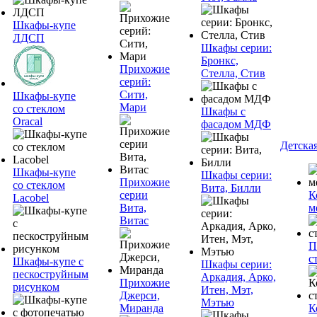
Шкафы-купе
ЛДСП
Шкафы серии:
Бронкс,
Прихожие
Стелла, Стив
серий:
Сити,
Шкафы-купе
Мари
со стеклом
Шкафы с
Oracal
фасадом МДФ
Детска
Шкафы-купе
Шкафы серии:
Прихожие
со стеклом
Вита, Билли
серии
К
Lacobel
Вита,
м
Витас
П
с
Шкафы-купе с
Шкафы серии:
пескоструйным
Аркадия, Арко,
Прихожие
рисунком
Итен, Мэт,
Джерси,
Мэтью
Миранда
К