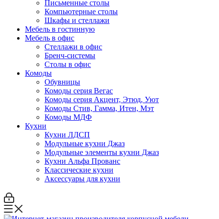
Письменные столы
Компьютерные столы
Шкафы и стеллажи
Мебель в гостинную
Мебель в офис
Стеллажи в офис
Бренч-системы
Столы в офис
Комоды
Обувницы
Комоды серия Вегас
Комоды серия Акцент, Этюд, Уют
Комоды Стив, Гамма, Итен, Мэт
Комоды МДФ
Кухни
Кухни ЛДСП
Модульные кухни Джаз
Модульные элементы кухни Джаз
Кухни Альфа Прованс
Классические кухни
Аксессуары для кухни