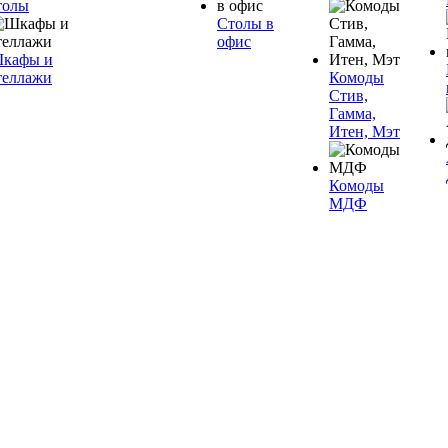
толы
Столы в
офис
кафы и
теллажи
Комоды
Стив,
Гамма,
Итен, Мэт
Комоды
МДФ