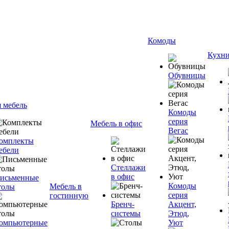
Комоды
Кухн
Обувницы
я мебель
Комоды
серия
Мебель в офис
Вегас
омплекты
ебели
Стеллажи
в офис
исьменные
Комоды
Мебель в
толы
серия
гостинную
Бренч-
Акцент,
системы
Этюд,
омпьютерные
Уют