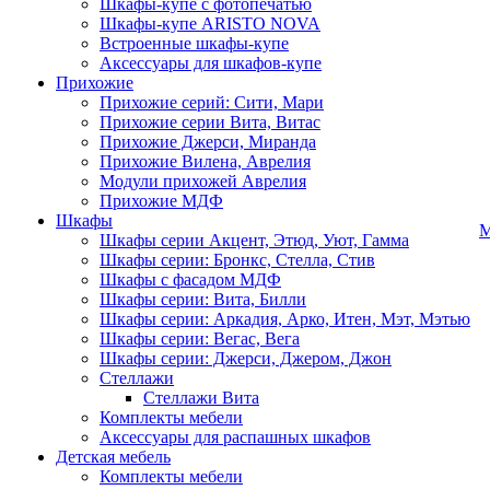
Шкафы-купе с фотопечатью
Шкафы-купе ARISTO NOVA
Встроенные шкафы-купе
Аксессуары для шкафов-купе
Прихожие
Прихожие серий: Сити, Мари
Прихожие серии Вита, Витас
Прихожие Джерси, Миранда
Прихожие Вилена, Аврелия
Модули прихожей Аврелия
Прихожие МДФ
Шкафы
М
Шкафы серии Акцент, Этюд, Уют, Гамма
Шкафы серии: Бронкс, Стелла, Стив
Шкафы с фасадом МДФ
Шкафы серии: Вита, Билли
Шкафы серии: Аркадия, Арко, Итен, Мэт, Мэтью
Шкафы серии: Вегас, Вега
Шкафы серии: Джерси, Джером, Джон
Стеллажи
Стеллажи Вита
Комплекты мебели
Аксессуары для распашных шкафов
Детская мебель
Комплекты мебели