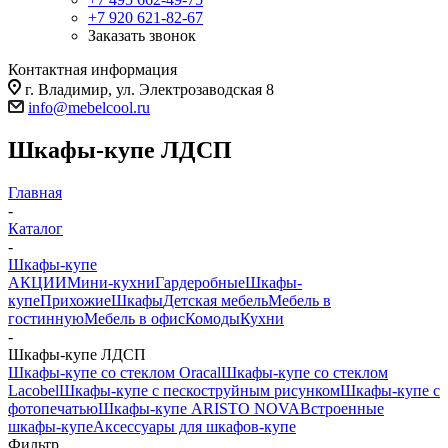
+7 920 621-82-67
Заказать звонок
Контактная информация
г. Владимир, ул. Электрозаводская 8
info@mebelcool.ru
Шкафы-купе ЛДСП
Главная
-
Каталог
-
Шкафы-купе
АКЦИИ
Мини-кухни
Гардеробные
Шкафы-
купе
Прихожие
Шкафы
Детская мебель
Мебель в
гостинную
Мебель в офис
Комоды
Кухни
-
Шкафы-купе ЛДСП
Шкафы-купе со стеклом Oracal
Шкафы-купе со стеклом
Lacobel
Шкафы-купе с пескоструйным рисунком
Шкафы-купе с
фотопечатью
Шкафы-купе ARISTO NOVA
Встроенные
шкафы-купе
Аксессуары для шкафов-купе
Фильтр