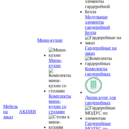
Модульные
элементы
гардеробной
Белла
Мини-кухни
Гардеробные на
заказ
Мини-
кухни
Комплекты
гардеробных
Комплекты
Двери-купе для
мини-
гардеробных
Мебель
кухни со
на
АКЦИИ
столами
заказ
Гардеробные
МОДУС по