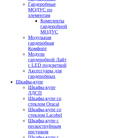
Гардеробные
МОДУС по
элементам
Комплекты
гардеробной
МОДУС
Модульная
гардеробная
Комфорт
Модули
гардеробной Лайт
с LED подсветкой
Аксессуары для
гардеробных
Шкафы-купе
Шкафы-купе
ЛДСП
Шкафы-купе со
стеклом Oracal
Шкафы-купе со
стеклом Lacobel
Шкафы-купе с
пескоструйным
рисунком
Шкафы-купе с