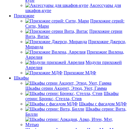
купе
Аксессуары для
шкафов-купе
Прихожие
Прихожие серий:
Сити, Мари
Прихожие серии
Вита, Витас
Прихожие Джерси,
Миранда
Прихожие Вилена,
Аврелия
Модули прихожей
Аврелия
Прихожие МДФ
Шкафы
Шкафы серии Акцент, Этюд, Уют, Гамма
Шкафы
серии: Бронкс, Стелла, Стив
Шкафы с фасадом МДФ
Шкафы серии: Вита,
Билли