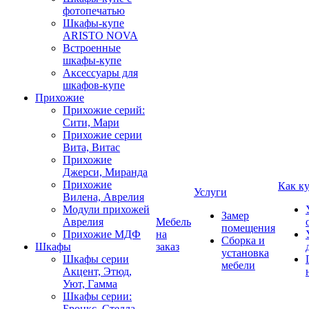
фотопечатью
Шкафы-купе
ARISTO NOVA
Встроенные
шкафы-купе
Аксессуары для
шкафов-купе
Прихожие
Прихожие серий:
Сити, Мари
Прихожие серии
Вита, Витас
Прихожие
Джерси, Миранда
Прихожие
Как к
Услуги
Вилена, Аврелия
Модули прихожей
Замер
Аврелия
Мебель
помещения
Прихожие МДФ
на
Сборка и
Шкафы
заказ
установка
Шкафы серии
мебели
Акцент, Этюд,
Уют, Гамма
Шкафы серии:
Бронкс, Стелла,