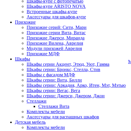
Шкафы-купе с фотопечатью
Шкафы-купе ARISTO NOVA
Встроенные шкафы-купе
Аксессуары для шкафов-купе
Прихожие
Прихожие серий: Сити, Мари
Прихожие серии Вита, Витас
Прихожие Джерси, Миранда
Прихожие Вилена, Аврелия
Модули прихожей Аврелия
Прихожие МДФ
Шкафы
М
Шкафы серии Акцент, Этюд, Уют, Гамма
Шкафы серии: Бронкс, Стелла, Стив
Шкафы с фасадом МДФ
Шкафы серии: Вита, Билли
Шкафы серии: Аркадия, Арко, Итен, Мэт, Мэтью
Шкафы серии: Вегас, Вега
Шкафы серии: Джерси, Джером, Джон
Стеллажи
Стеллажи Вита
Комплекты мебели
Аксессуары для распашных шкафов
Детская мебель
Комплекты мебели