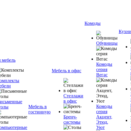
Комоды
Кухн
Обувницы
я мебель
Комоды
серия
Мебель в офис
Вегас
омплекты
ебели
Стеллажи
в офис
исьменные
Комоды
Мебель в
толы
серия
гостинную
Бренч-
Акцент,
системы
Этюд,
омпьютерные
Уют