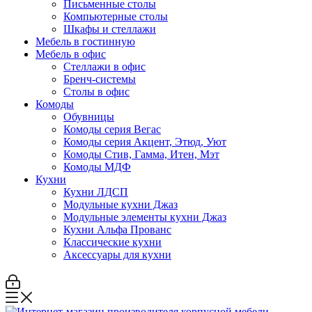
Письменные столы
Компьютерные столы
Шкафы и стеллажи
Мебель в гостинную
Мебель в офис
Стеллажи в офис
Бренч-системы
Столы в офис
Комоды
Обувницы
Комоды серия Вегас
Комоды серия Акцент, Этюд, Уют
Комоды Стив, Гамма, Итен, Мэт
Комоды МДФ
Кухни
Кухни ЛДСП
Модульные кухни Джаз
Модульные элементы кухни Джаз
Кухни Альфа Прованс
Классические кухни
Аксессуары для кухни