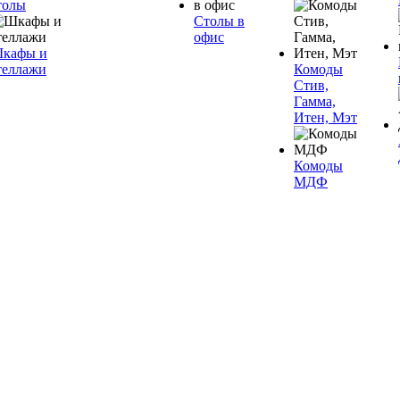
толы
Столы в
офис
кафы и
теллажи
Комоды
Стив,
Гамма,
Итен, Мэт
Комоды
МДФ