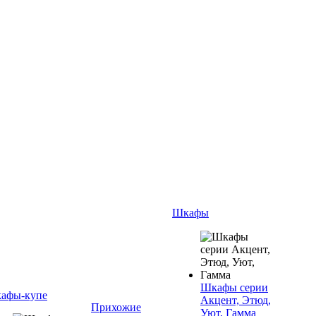
Шкафы
Шкафы серии
афы-купе
Акцент, Этюд,
Прихожие
Уют, Гамма