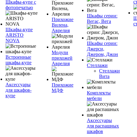
с
Шкафы-купе с
фотопечатью
Шкафы серии:
Ш
Прихожие
Вегас, Вега
с
Вилена,
Шкафы-купе
Аврелия
ARISTO
NOVA
Шкафы серии:
Джерси,
Модули
Джером, Джон
Встроенные
прихожей
шкафы-купе
Аврелия
Стеллажи
Стеллажи
Вита
Аксессуары
Прихожие
для шкафов-
МДФ
Комплекты
купе
мебели
Аксессуары
для распашных
шкафов