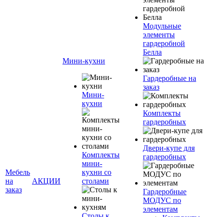
Модульные
элементы
гардеробной
Белла
Мини-кухни
Гардеробные на
заказ
Мини-
кухни
Комплекты
гардеробных
Двери-купе для
Комплекты
гардеробных
мини-
Мебель
кухни со
на
АКЦИИ
столами
заказ
Гардеробные
МОДУС по
элементам
Столы к