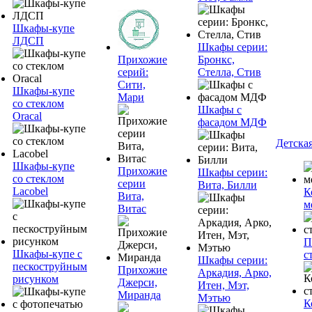
Шкафы-купе
ЛДСП
Шкафы серии:
Прихожие
Бронкс,
серий:
Стелла, Стив
Сити,
Шкафы-купе
Мари
со стеклом
Шкафы с
Oracal
фасадом МДФ
Детска
Шкафы-купе
Прихожие
Шкафы серии:
со стеклом
серии
Вита, Билли
Lacobel
К
Вита,
м
Витас
П
Шкафы-купе с
с
Шкафы серии:
пескоструйным
Прихожие
Аркадия, Арко,
рисунком
Джерси,
Итен, Мэт,
Миранда
Мэтью
К