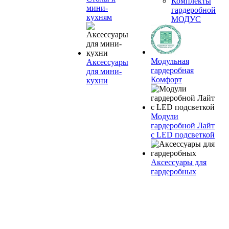
Комплекты
мини-
гардеробной
кухням
МОДУС
Модульная
Аксессуары
гардеробная
для мини-
Комфорт
кухни
Модули
гардеробной Лайт
с LED подсветкой
Аксессуары для
гардеробных