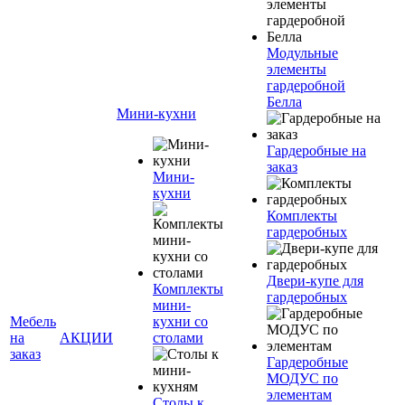
Модульные
элементы
гардеробной
Белла
Мини-кухни
Гардеробные на
заказ
Мини-
кухни
Комплекты
гардеробных
Двери-купе для
Комплекты
гардеробных
мини-
Мебель
кухни со
на
АКЦИИ
столами
заказ
Гардеробные
МОДУС по
элементам
Столы к