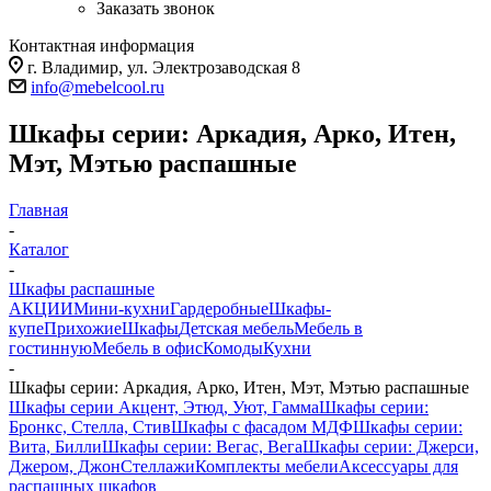
Заказать звонок
Контактная информация
г. Владимир, ул. Электрозаводская 8
info@mebelcool.ru
Шкафы серии: Аркадия, Арко, Итен,
Мэт, Мэтью распашные
Главная
-
Каталог
-
Шкафы распашные
АКЦИИ
Мини-кухни
Гардеробные
Шкафы-
купе
Прихожие
Шкафы
Детская мебель
Мебель в
гостинную
Мебель в офис
Комоды
Кухни
-
Шкафы серии: Аркадия, Арко, Итен, Мэт, Мэтью распашные
Шкафы серии Акцент, Этюд, Уют, Гамма
Шкафы серии:
Бронкс, Стелла, Стив
Шкафы с фасадом МДФ
Шкафы серии:
Вита, Билли
Шкафы серии: Вегас, Вега
Шкафы серии: Джерси,
Джером, Джон
Стеллажи
Комплекты мебели
Аксессуары для
распашных шкафов