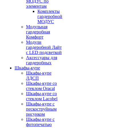
МОДУС по
элементам
Комплекты
гардеробной
МОДУС
Модульная
гардеробная
Комфорт
Модули
гардеробной Лайт
с LED подсветкой
Аксессуары для
гардеробных
Шкафы-купе
Шкафы-купе
ЛДСП
Шкафы-купе со
стеклом Oracal
Шкафы-купе со
стеклом Lacobel
Шкафы-купе с
пескоструйным
рисунком
Шкафы-купе с
фотопечатью