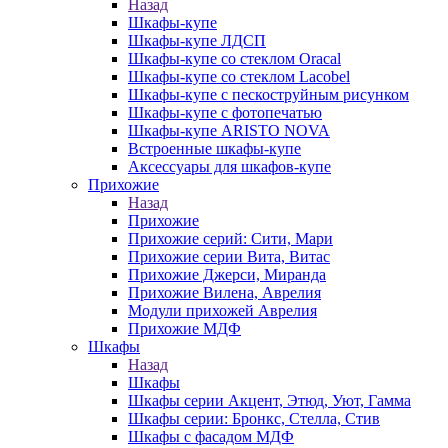
Назад
Шкафы-купе
Шкафы-купе ЛДСП
Шкафы-купе со стеклом Oracal
Шкафы-купе со стеклом Lacobel
Шкафы-купе с пескоструйным рисунком
Шкафы-купе с фотопечатью
Шкафы-купе ARISTO NOVA
Встроенные шкафы-купе
Аксессуары для шкафов-купе
Прихожие
Назад
Прихожие
Прихожие серий: Сити, Мари
Прихожие серии Вита, Витас
Прихожие Джерси, Миранда
Прихожие Вилена, Аврелия
Модули прихожей Аврелия
Прихожие МДФ
Шкафы
Назад
Шкафы
Шкафы серии Акцент, Этюд, Уют, Гамма
Шкафы серии: Бронкс, Стелла, Стив
Шкафы с фасадом МДФ