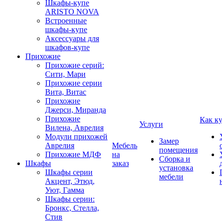
Шкафы-купе
ARISTO NOVA
Встроенные
шкафы-купе
Аксессуары для
шкафов-купе
Прихожие
Прихожие серий:
Сити, Мари
Прихожие серии
Вита, Витас
Прихожие
Джерси, Миранда
Прихожие
Как к
Услуги
Вилена, Аврелия
Модули прихожей
Замер
Аврелия
Мебель
помещения
Прихожие МДФ
на
Сборка и
Шкафы
заказ
установка
Шкафы серии
мебели
Акцент, Этюд,
Уют, Гамма
Шкафы серии:
Бронкс, Стелла,
Стив