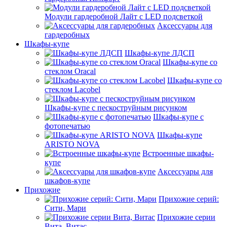
Модули гардеробной Лайт с LED подсветкой
Аксессуары для
гардеробных
Шкафы-купе
Шкафы-купе ЛДСП
Шкафы-купе со
стеклом Oracal
Шкафы-купе со
стеклом Lacobel
Шкафы-купе с пескоструйным рисунком
Шкафы-купе с
фотопечатью
Шкафы-купе
ARISTO NOVA
Встроенные шкафы-
купе
Аксессуары для
шкафов-купе
Прихожие
Прихожие серий:
Сити, Мари
Прихожие серии
Вита, Витас