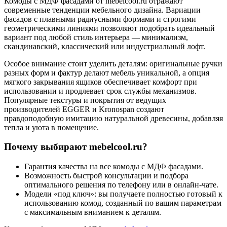
Комоды с МДФ фасадами от mebelcool.ru отражают
современные тенденции мебельного дизайна. Вариации
фасадов с плавными радиусными формами и строгими
геометрическими линиями позволяют подобрать идеальный
вариант под любой стиль интерьера — минимализм,
скандинавский, классический или индустриальный лофт.
Особое внимание стоит уделить деталям: оригинальные ручки
разных форм и фактур делают мебель уникальной, а опция
мягкого закрывания ящиков обеспечивает комфорт при
использовании и продлевает срок службы механизмов.
Популярные текстуры и покрытия от ведущих
производителей EGGER и Kronospan создают
правдоподобную имитацию натуральной древесины, добавляя
тепла и уюта в помещение.
Почему выбирают mebelcool.ru?
Гарантия качества на все комоды с МДФ фасадами.
Возможность быстрой консультации и подбора
оптимального решения по телефону или в онлайн-чате.
Модели «под ключ»: вы получаете полностью готовый к
использованию комод, созданный по вашим параметрам
с максимальным вниманием к деталям.