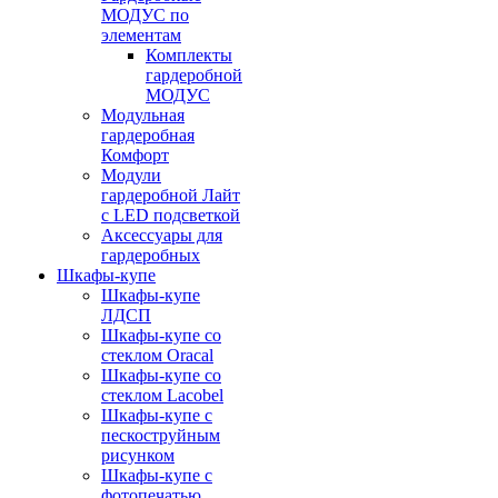
МОДУС по
элементам
Комплекты
гардеробной
МОДУС
Модульная
гардеробная
Комфорт
Модули
гардеробной Лайт
с LED подсветкой
Аксессуары для
гардеробных
Шкафы-купе
Шкафы-купе
ЛДСП
Шкафы-купе со
стеклом Oracal
Шкафы-купе со
стеклом Lacobel
Шкафы-купе с
пескоструйным
рисунком
Шкафы-купе с
фотопечатью