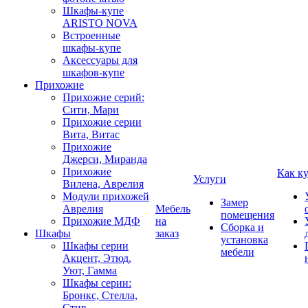
Шкафы-купе
ARISTO NOVA
Встроенные
шкафы-купе
Аксессуары для
шкафов-купе
Прихожие
Прихожие серий:
Сити, Мари
Прихожие серии
Вита, Витас
Прихожие
Джерси, Миранда
Прихожие
Как к
Услуги
Вилена, Аврелия
Модули прихожей
Замер
Аврелия
Мебель
помещения
Прихожие МДФ
на
Сборка и
Шкафы
заказ
установка
Шкафы серии
мебели
Акцент, Этюд,
Уют, Гамма
Шкафы серии:
Бронкс, Стелла,
Стив