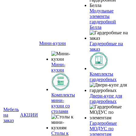
Модульные
элементы
гардеробной
Белла
Мини-кухни
Гардеробные на
заказ
Мини-
кухни
Комплекты
гардеробных
Комплекты
Двери-купе для
мини-
гардеробных
кухни со
Мебель
столами
на
АКЦИИ
заказ
Гардеробные
МОДУС по
Столы к
элементам