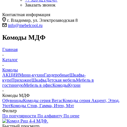
Заказать звонок
Контактная информация
г. Владимир, ул. Электрозаводская 8
info@mebelcool.ru
Комоды МДФ
Главная
-
Каталог
-
Комоды
АКЦИИ
Мини-кухни
Гардеробные
Шкафы-
купе
Прихожие
Шкафы
Детская мебель
Мебель в
гостинную
Мебель в офис
Комоды
Кухни
-
Комоды МДФ
Обувницы
Комоды серия Вегас
Комоды серия Акцент, Этюд,
Уют
Комоды Стив, Гамма, Итен, Мэт
Фильтр
По популярности
По алфавиту
По цене
Быстрый просмотр