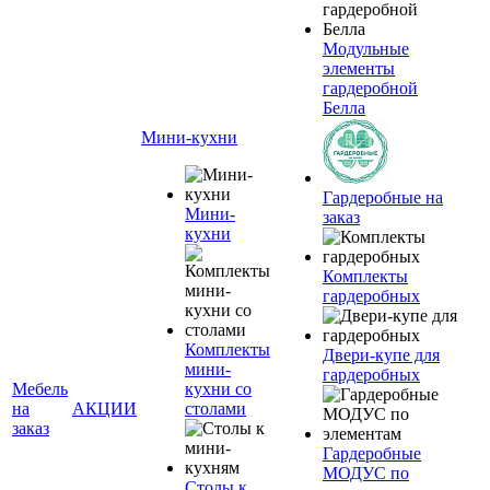
Модульные
элементы
гардеробной
Белла
Мини-кухни
Гардеробные на
Мини-
заказ
кухни
Комплекты
гардеробных
Комплекты
Двери-купе для
мини-
гардеробных
Мебель
кухни со
на
АКЦИИ
столами
заказ
Гардеробные
МОДУС по
Столы к