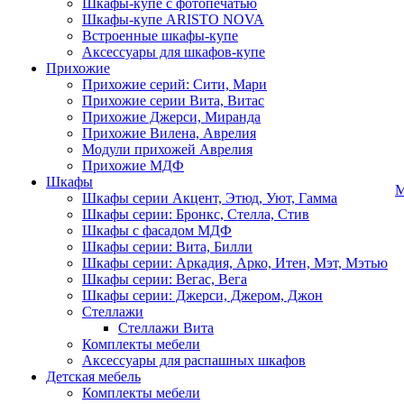
Шкафы-купе с фотопечатью
Шкафы-купе ARISTO NOVA
Встроенные шкафы-купе
Аксессуары для шкафов-купе
Прихожие
Прихожие серий: Сити, Мари
Прихожие серии Вита, Витас
Прихожие Джерси, Миранда
Прихожие Вилена, Аврелия
Модули прихожей Аврелия
Прихожие МДФ
Шкафы
М
Шкафы серии Акцент, Этюд, Уют, Гамма
Шкафы серии: Бронкс, Стелла, Стив
Шкафы с фасадом МДФ
Шкафы серии: Вита, Билли
Шкафы серии: Аркадия, Арко, Итен, Мэт, Мэтью
Шкафы серии: Вегас, Вега
Шкафы серии: Джерси, Джером, Джон
Стеллажи
Стеллажи Вита
Комплекты мебели
Аксессуары для распашных шкафов
Детская мебель
Комплекты мебели