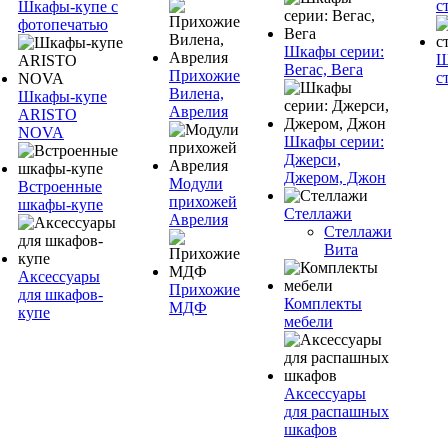
с
Шкафы-купе с
фотопечатью
Шкафы серии:
Ш
Вегас, Вега
Прихожие
с
Вилена,
Шкафы-купе
Аврелия
ARISTO
NOVA
Шкафы серии:
Джерси,
Джером, Джон
Модули
Встроенные
прихожей
шкафы-купе
Стеллажи
Аврелия
Стеллажи
Вита
Аксессуары
Прихожие
для шкафов-
Комплекты
МДФ
купе
мебели
Аксессуары
для распашных
шкафов