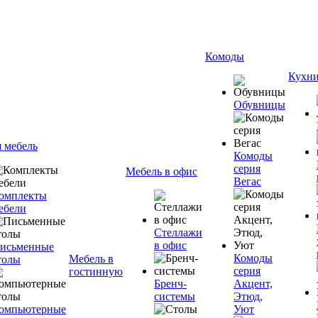
Комоды
Кухн
Обувницы
я мебель
Комоды
серия
Мебель в офис
Вегас
омплекты
ебели
Стеллажи
в офис
исьменные
Комоды
Мебель в
толы
серия
гостинную
Бренч-
Акцент,
системы
Этюд,
омпьютерные
Уют