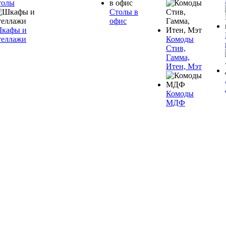
толы
Столы в
офис
кафы и
теллажи
Комоды
Стив,
Гамма,
Итен, Мэт
Комоды
МДФ