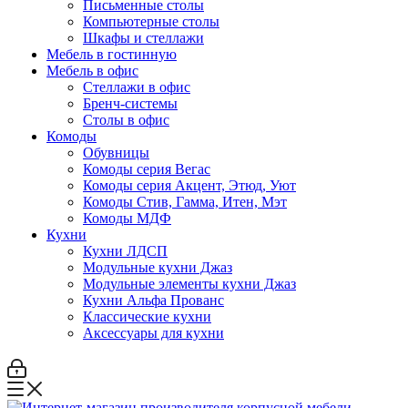
Письменные столы
Компьютерные столы
Шкафы и стеллажи
Мебель в гостинную
Мебель в офис
Стеллажи в офис
Бренч-системы
Столы в офис
Комоды
Обувницы
Комоды серия Вегас
Комоды серия Акцент, Этюд, Уют
Комоды Стив, Гамма, Итен, Мэт
Комоды МДФ
Кухни
Кухни ЛДСП
Модульные кухни Джаз
Модульные элементы кухни Джаз
Кухни Альфа Прованс
Классические кухни
Аксессуары для кухни