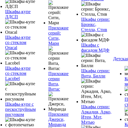
Шкафы-купе
ЛДСП
Шкафы серии:
Бронкс,
Прихожие
Стелла, Стив
серий:
Шкафы-купе
Сити,
со стеклом
Мари
Шкафы с
Oracal
фасадом МДФ
Детска
Шкафы-купе
Шкафы серии:
со стеклом
Прихожие
Вита, Билли
Lacobel
серии
К
Вита,
м
Витас
П
Шкафы-купе с
с
Шкафы серии:
пескоструйным
Аркадия, Арко,
Прихожие
рисунком
Итен, Мэт,
Джерси,
Мэтью
Миранда
К